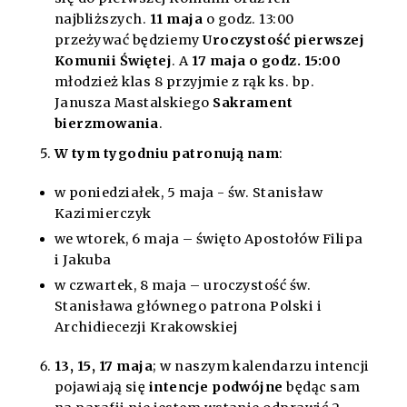
najbliższych.
11 maja
o godz. 13:00
przeżywać będziemy
Uroczystość pierwszej
Komunii Świętej
. A
17 maja o godz. 15:00
młodzież klas 8 przyjmie z rąk ks. bp.
Janusza Mastalskiego
Sakrament
bierzmowania
.
W tym tygodniu patronują nam
:
w poniedziałek, 5 maja - św. Stanisław
Kazimierczyk
we wtorek, 6 maja – święto Apostołów Filipa
i Jakuba
w czwartek, 8 maja – uroczystość św.
Stanisława głównego patrona Polski i
Archidiecezji Krakowskiej
13, 15, 17 maja
; w naszym kalendarzu intencji
pojawiają się
intencje podwójne
będąc sam