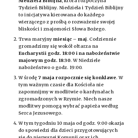
Niedziela Biblijna
, która rozpoczyna
Tydzień Biblijny. Niedziela i Tydzień Biblijny
to inicjatywa kierowana do każdego
wierzącego z prośbą o rozważenie swojej
bliskości i znajomości Słowa Bożego.
Trwa maryjny
miesiąc – maj
. Codziennie
gromadzimy się wokół ołtarza na
Eucharystii godz. 18:00 i na nabożeństwie
majowym godz. 18:30
. W Niedziele
nabożeństwo o godz. 19:00.
W środę
7 maja rozpocznie się konklawe
. W
tym ważnym czasie dla Kościoła nie
zapomnijmy w modlitwie o kardynałach
zgromadzonych w Rzymie. Niech nasze
modlitwy pomogą wybrać papieża według
Serca Jezusowego.
W tym tygodniu 10 maja od godz. 9:00 okazja
do spowiedzi dla dzieci przygotowujących
się do pierwszej Komunii oraz ich