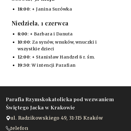
18:00
: + Janina Surówka
Niedziela, 1 czerwca
8:00
: + Barbara i Danuta
10:00
: Za synów, wnuków, wnuczki i
wszystkie dzieci
12:00
: + Stanisław Handzel 8 r. śm.
19:30
: W intencji Parafian
Parafia Rzymskokatolicka pod wezwaniem
Świętego Jacka w Krakowie
ul. Radzikowskiego 49, 31-315 Kraków
telefon